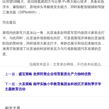
比仰望U8略大。依旧搭载易四方与云辇-P+两大核心技术，具备应急
浮水、爆胎稳行、原地掉头等极致安全能力，同时标配智能辅助驾驶
三激光版（DiPilot600）。
写在最后
展馆内的新车只是冰山一角，比亚迪多款明星车型均值得大家前去打
卡。与此同时，比亚迪外场智能化街区，可直观展现并体验比亚迪现
阶段的黑科技，同样值得大家去打卡。将静态展示和动态体验结合，
淋漓尽致展现了比亚迪的科技研发实力与引领新能源汽车发展的态
度。
泓阈资本提示：文章来自网络，不代表本站观点。
上一篇：
盛宝策略 发挥民营企业培育新质生产力独特优势
下一篇：
大圣策略 南坪实验小学教育集团金科校区开展秋季开学
主题教育活动
相关文章