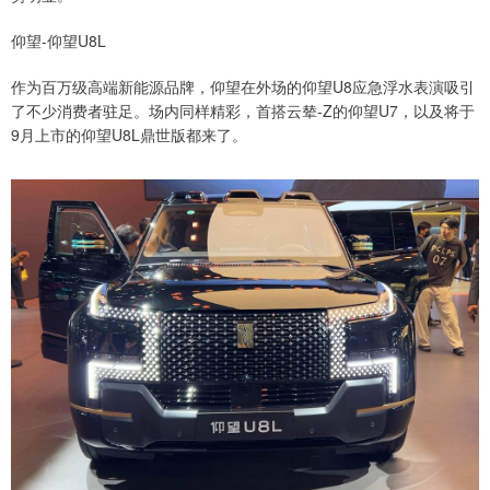
仰望-仰望U8L
作为百万级高端新能源品牌，仰望在外场的仰望U8应急浮水表演吸引
了不少消费者驻足。场内同样精彩，首搭云辇-Z的仰望U7，以及将于
9月上市的仰望U8L鼎世版都来了。