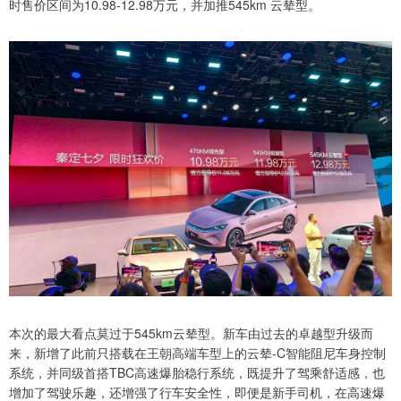
时售价区间为10.98-12.98万元，并加推545km 云辇型。
本次的最大看点莫过于545km云辇型。新车由过去的卓越型升级而
来，新增了此前只搭载在王朝高端车型上的云辇-C智能阻尼车身控制
系统，并同级首搭TBC高速爆胎稳行系统，既提升了驾乘舒适感，也
增加了驾驶乐趣，还增强了行车安全性，即便是新手司机，在高速爆