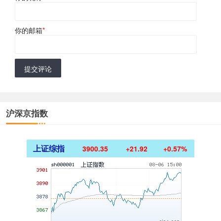
你的邮箱
*
提交评论
沪深京指数
上证综指
3900.35
+21.92
+0.57%