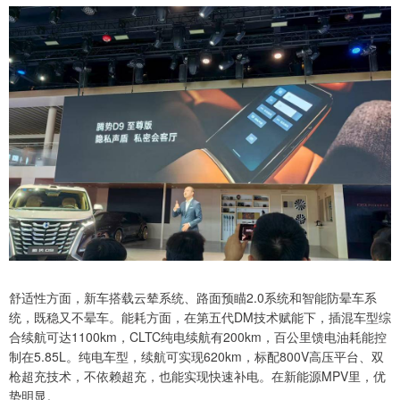
舒适性方面，新车搭载云辇系统、路面预瞄2.0系统和智能防晕车系
统，既稳又不晕车。能耗方面，在第五代DM技术赋能下，插混车型综
合续航可达1100km，CLTC纯电续航有200km，百公里馈电油耗能控
制在5.85L。纯电车型，续航可实现620km，标配800V高压平台、双
枪超充技术，不依赖超充，也能实现快速补电。在新能源MPV里，优
势明显。