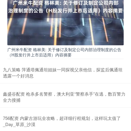
广州米牛配资 格林美: 关于修订及制定公司内部治理制度的公告
（H股发行并上市后适用）内容摘要
九八策略 萍通塔佩通坦姐妹一同探视父亲他信，探监后佩通坦
透露一个好消息
鑫盛谷配资 枪杀多名警察，澳大利亚“警察杀手”在逃，数百警力
全力搜捕
756配资 内蒙古游玩全攻略，超详细行程规划，这样玩太值了
_Day_草原_沙漠