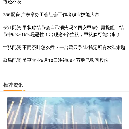
道还不晚
756配资 广东举办工会社会工作者职业技能大赛
长江配资 甲状腺结节会自己消失吗？西安甲康江勇提醒：结
节中5%~15%是恶性！出现这4个症状，甲状腺可能出事了！
牛弘配资 不同茶叶怎么煮？一台碧云泉N7搞定所有水温难题
盈昌配资 美亨实业9月10日注销69.4万股已购回股份
推荐资讯