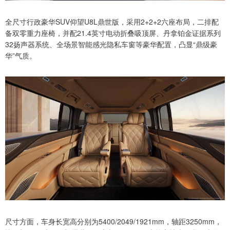
全尺寸行政豪华SUV仰望U8L鼎世版，采用2+2+2六座布局，二排配
备双零重力座椅，并配21.4英寸电动折叠吸顶屏、丹拿铂金证据系列
32扬声器系统、全场景智能感光隐私车窗等豪华配置，凸显“鼎级豪
华”气质。
尺寸方面，车身长宽高分别为5400/2049/1921mm，轴距3250mm，