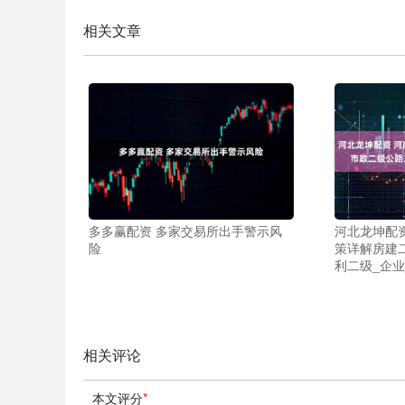
相关文章
多多赢配资 多家交易所出手警示风
河北龙坤配
险
策详解房建
利二级_企业
相关评论
本文评分
*