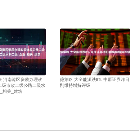
资 河南港区资质办理政
億策略 大全能源跌8% 中原证券昨日
二级市政二级公路二级水
刚维持增持评级
_相关_建筑