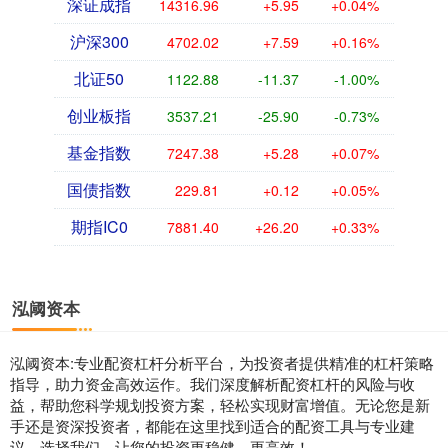
深证成指
14316.96
+5.95
+0.04%
沪深300
4702.02
+7.59
+0.16%
北证50
1122.88
-11.37
-1.00%
创业板指
3537.21
-25.90
-0.73%
基金指数
7247.38
+5.28
+0.07%
国债指数
229.81
+0.12
+0.05%
期指IC0
7881.40
+26.20
+0.33%
泓阈资本
泓阈资本:专业配资杠杆分析平台，为投资者提供精准的杠杆策略
指导，助力资金高效运作。我们深度解析配资杠杆的风险与收
益，帮助您科学规划投资方案，轻松实现财富增值。无论您是新
手还是资深投资者，都能在这里找到适合的配资工具与专业建
议。选择我们，让您的投资更稳健、更高效！