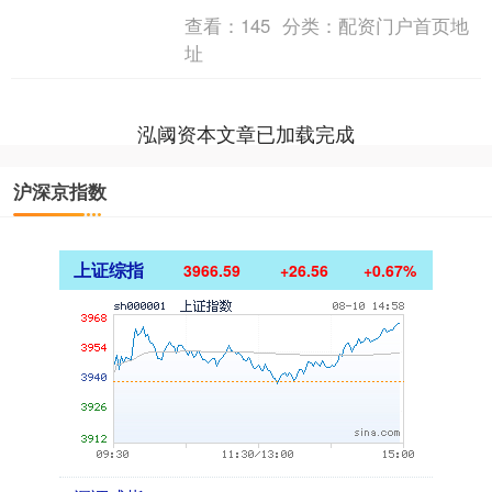
4600余起，制售假劣种子等农资犯罪案
查看：
145
分类：
配资门户首页地
件200余起，切实以长....
址
泓阈资本文章已加载完成
沪深京指数
上证综指
3966.59
+26.56
+0.67%