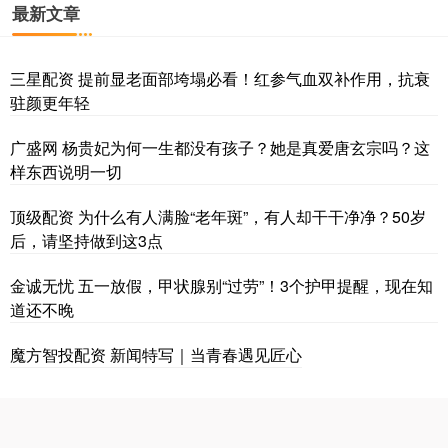
最新文章
三星配资 提前显老面部垮塌必看！红参气血双补作用，抗衰
驻颜更年轻
广盛网 杨贵妃为何一生都没有孩子？她是真爱唐玄宗吗？这
样东西说明一切
顶级配资 为什么有人满脸“老年斑”，有人却干干净净？50岁
后，请坚持做到这3点
金诚无忧 五一放假，甲状腺别“过劳”！3个护甲提醒，现在知
道还不晚
魔方智投配资 新闻特写｜当青春遇见匠心