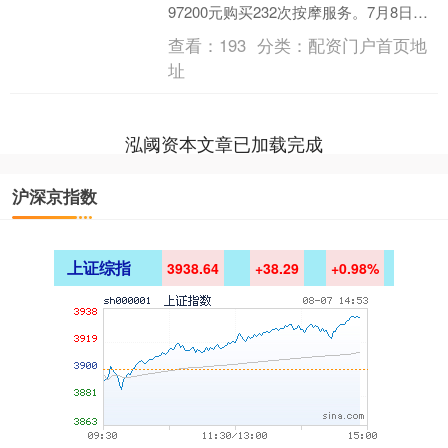
97200元购买232次按摩服务。7月8日，
本报以《老人俩月花近十万购买232次按
查看：
193
分类：
配资门户首页地
摩服务》为....
址
泓阈资本文章已加载完成
沪深京指数
上证综指
3938.64
+38.29
+0.98%