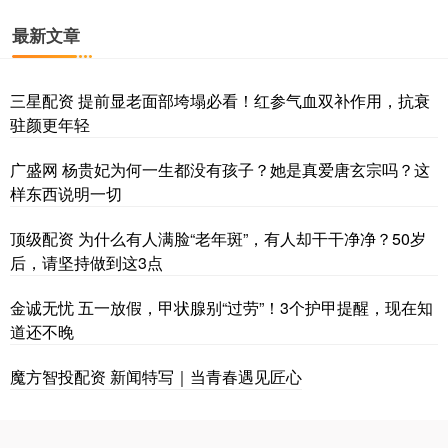
最新文章
三星配资 提前显老面部垮塌必看！红参气血双补作用，抗衰
驻颜更年轻
广盛网 杨贵妃为何一生都没有孩子？她是真爱唐玄宗吗？这
样东西说明一切
顶级配资 为什么有人满脸“老年斑”，有人却干干净净？50岁
后，请坚持做到这3点
金诚无忧 五一放假，甲状腺别“过劳”！3个护甲提醒，现在知
道还不晚
魔方智投配资 新闻特写｜当青春遇见匠心