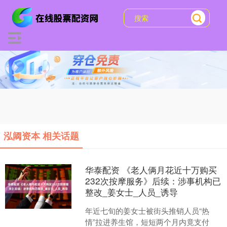
泓阈资本 相关话题
华泰配资 《老人俩月花近十万购买
232次按摩服务》后续：涉事机构已
整改_姜女士_人员_诱导
年近七旬的姜女士被街头推销人员“热
情”拉进养生馆，短短两个月内竟支付